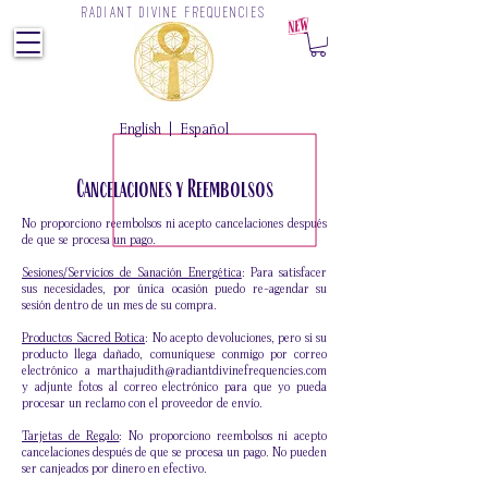
RADIANT DIVINE FREQUENCIES
Z
English
|
Español
Cancelaciones y Reembolsos
No proporciono reembolsos ni acepto cancelaciones después
de que se procesa un pago.
Sesiones/Servicios de Sanación Energética
: Para
satisfacer
sus necesidades, por única ocasión puedo
re-agendar
su
sesión dentro de un mes de su compra
.
Productos Sacred Botica
: No acepto devoluciones, pero si su
producto llega dañado, comuníquese conmigo por correo
electrónico a
marthajudith@radiantdivinefrequencies.com
y adjunte fotos al correo electrónico para que yo pueda
procesar un reclamo con el proveedor de envío.
Tarjetas de Regalo
: No proporciono reembolsos ni acepto
cancelaciones después de que se procesa un pago.
No
pueden
ser canjeados por dinero en efectivo.